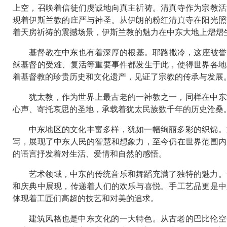
上空，召唤着信徒们虔诚地向真主祈祷。清真寺作为宗教活
现着伊斯兰教的庄严与神圣。从伊朗的粉红清真寺在阳光照
着天房祈祷的震撼场景，伊斯兰教的魅力在中东大地上熠熠
基督教在中东也有着深厚的根基。耶路撒冷，这座被誉
稣基督的受难、复活等重要事件都发生于此，使得世界各地
着基督教的珍贵历史和文化遗产，见证了宗教的传承与发展
犹太教，作为世界上最古老的一神教之一，同样在中东
心声、寄托哀思的圣地，承载着犹太民族数千年的历史沧桑
中东地区的文化丰富多样，犹如一幅绚丽多彩的织锦。
写，展现了中东人民的智慧和想象力，至今仍在世界范围内
的语言抒发着对生活、爱情和自然的感悟。
艺术领域，中东的传统音乐和舞蹈充满了独特的魅力。
和庆典中展现，传递着人们的欢乐与喜悦。手工艺品更是中
体现着工匠们高超的技艺和对美的追求。
建筑风格也是中东文化的一大特色。从古老的巴比伦空