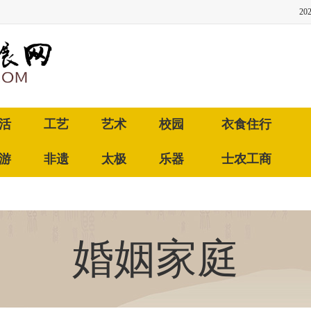
20
活
工艺
艺术
校园
衣食住行
游
非遗
太极
乐器
士农工商
婚姻家庭