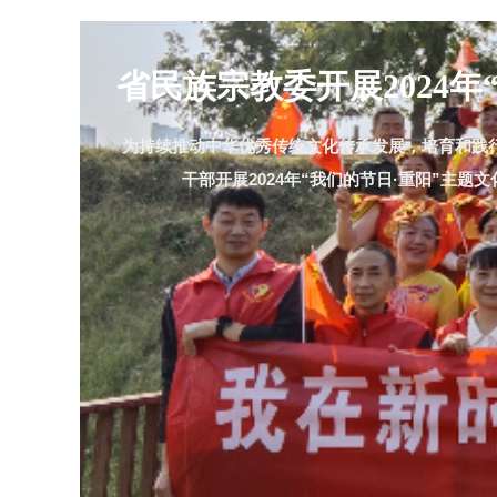
叙宴打造沉浸式文化体验
委组织党员
叙宴，置身其中，仿佛穿越了时空，回到了那个
恩
智慧呈现给了来自世界各地的访客。精致的