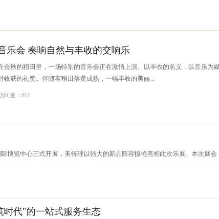
田音乐会 奏响自然与丰收的交响乐
在金秋的稻田里，一场特别的音乐会正在激情上演。以丰收的名义，以音乐为
收获的礼赞。伴随着稻田落黄成熟，一幅丰收的美丽...
 访问量：611
东新国际博览中心正式开展，美得理以强大的新品阵容惊艳亮相此次乐展。本次展会
筑时代"的一站式服务生态