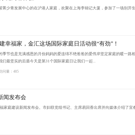
会、紫菁少青发展中心的在沪港人家庭，欢聚在上海李锦记大厦，参加了一场别开
建幸福家，金汇这场国际家庭日活动很“有劲”！
的季节也是充满感恩的月份妈妈的爱连绵不绝爸爸的爱伟岸坚定家庭的暖一路
们最坚实的后盾今天是第31个国际家庭日让我们一起...
 访问量：485
新闻发布会
”幸福家庭建设新闻发布会。市妇联党组书记、主席易回香出席并向媒体介绍了宜