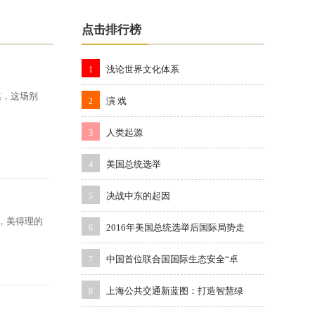
点击排行榜
浅论世界文化体系
1
媒，这场别
演 戏
2
人类起源
3
美国总统选举
4
决战中东的起因
5
，美得理的
2016年美国总统选举后国际局势走
6
中国首位联合国国际生态安全“卓
7
上海公共交通新蓝图：打造智慧绿
8