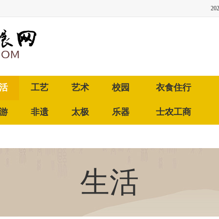
20
活
工艺
艺术
校园
衣食住行
游
非遗
太极
乐器
士农工商
生活