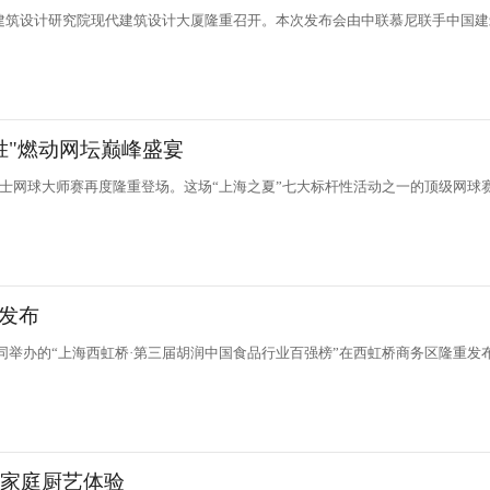
海建筑设计研究院现代建筑设计大厦隆重召开。本次发布会由中联慕尼联手中国
胜"燃动网坛巅峰盛宴
劳力士网球大师赛再度隆重登场。这场“上海之夏”七大标杆性活动之一的顶级网球
磅发布
共同举办的“上海西虹桥·第三届胡润中国食品行业百强榜”在西虹桥商务区隆重发
人家庭厨艺体验